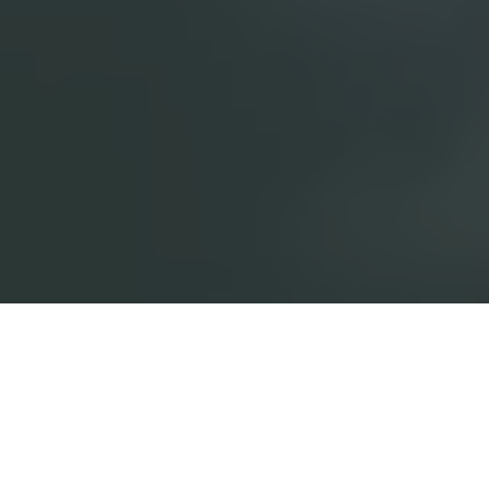
כשחדשנות פוגשת רגש: הבית של האירוע שלכם
ב"רגעים" אולם אירועים בצומת ביל"ו חשבנו על הכל בשבילכם כדי להנציח את הרגע שלכם ולהפוך אותו
לחוויה של פעם בחיים.
השקענו בטכנולוגיה מתקדמת, מסכי ענק, תאורה חיצונית משתנה ומערכת הגברה מעולה.
השקענו בתפריט מגוון וטעים ומנות שף ערבות לחיך.
השקענו בעיצוב דקורטיבי מהפנט ובחדר חתן כלה מפנק.
בחרנו עבורכם את אנשי הצוות הכי אדיבים לכל סוגי האירועים:
חתונות | חינה | בריתות | אירועים עסקיים ופרטיים | ימי הולדת | חגיגות גיל המצווה
וכל אירוע אחר…
לרשותכם 2 אולמות:
אולם קטן – עד 320 אורחים.